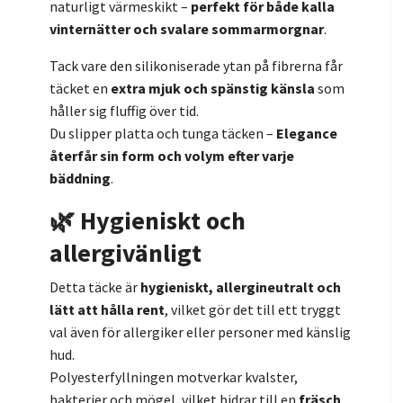
naturligt värmeskikt –
perfekt för både kalla
vinternätter och svalare sommarmorgnar
.
Tack vare den silikoniserade ytan på fibrerna får
täcket en
extra mjuk och spänstig känsla
som
håller sig fluffig över tid.
Du slipper platta och tunga täcken –
Elegance
återfår sin form och volym efter varje
bäddning
.
🌿 Hygieniskt och
allergivänligt
Detta täcke är
hygieniskt, allergineutralt och
lätt att hålla rent
, vilket gör det till ett tryggt
val även för allergiker eller personer med känslig
hud.
Polyesterfyllningen motverkar kvalster,
bakterier och mögel, vilket bidrar till en
fräsch