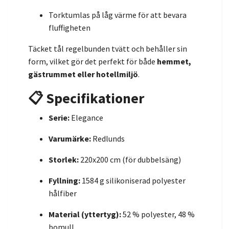
Torktumlas på låg värme för att bevara
fluffigheten
Täcket tål regelbunden tvätt och behåller sin
form, vilket gör det perfekt för både
hemmet,
gästrummet eller hotellmiljö
.
📋 Specifikationer
Serie:
Elegance
Varumärke:
Redlunds
Storlek:
220x200 cm (för dubbelsäng)
Fyllning:
1584 g silikoniserad polyester
hålfiber
Material (yttertyg):
52 % polyester, 48 %
bomull