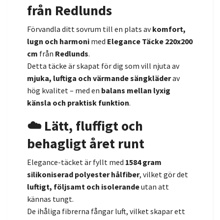
från Redlunds
Förvandla ditt sovrum till en plats av
komfort,
lugn och harmoni
med
Elegance Täcke 220x200
cm
från
Redlunds
.
Detta täcke är skapat för dig som vill njuta av
mjuka, luftiga och värmande sängkläder
av
hög kvalitet – med en
balans mellan lyxig
känsla och praktisk funktion
.
☁️ Lätt, fluffigt och
behagligt året runt
Elegance-täcket är fyllt med
1584 gram
silikoniserad polyester hålfiber
, vilket gör det
luftigt, följsamt och isolerande
utan att
kännas tungt.
De ihåliga fibrerna fångar luft, vilket skapar ett