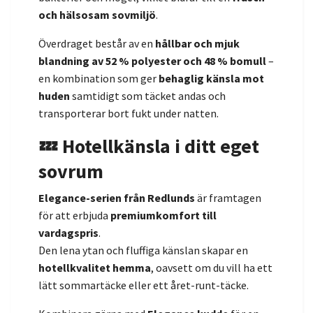
och hälsosam sovmiljö
.
Överdraget består av en
hållbar och mjuk
blandning av 52 % polyester och 48 % bomull
–
en kombination som ger
behaglig känsla mot
huden
samtidigt som täcket andas och
transporterar bort fukt under natten.
💤 Hotellkänsla i ditt eget
sovrum
Elegance-serien från Redlunds
är framtagen
för att erbjuda
premiumkomfort till
vardagspris
.
Den lena ytan och fluffiga känslan skapar en
hotellkvalitet hemma
, oavsett om du vill ha ett
lätt sommartäcke eller ett året-runt-täcke.