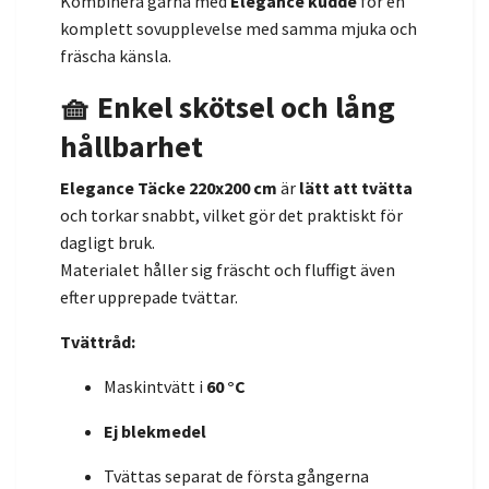
Kombinera gärna med
Elegance kudde
för en
komplett sovupplevelse med samma mjuka och
fräscha känsla.
🧺 Enkel skötsel och lång
hållbarhet
Elegance Täcke 220x200 cm
är
lätt att tvätta
och torkar snabbt, vilket gör det praktiskt för
dagligt bruk.
Materialet håller sig fräscht och fluffigt även
efter upprepade tvättar.
Tvättråd:
Maskintvätt i
60 °C
Ej blekmedel
Tvättas separat de första gångerna