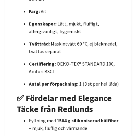
Färg:
Vit
Egenskaper:
Lätt, mjukt, fluffigt,
allergivänligt, hygieniskt
Tvättråd:
Maskintvätt 60 °C, ej blekmedel,
tvättas separat
Certifiering:
OEKO-TEX® STANDARD 100,
Amfori BSCI
Antal per förpackning:
1 (3 st per hel låda)
✅ Fördelar med Elegance
Täcke från Redlunds
Fyllning med
1584 g silikoniserad hålfiber
– mjuk, fluffig och värmande