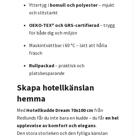
Yttertyg i
bomull och polyester
– mjukt
och slitstarkt
OEKO-TEX® och GRS-certifierad
– trygg
för både dig och miljön
Maskintvättbar i 60 °C – lätt att hålla
fräsch
Rullpackad
– praktisk och
platsbesparande
Skapa hotellkänslan
hemma
Med
Hotellkudde Dream 70x100 cm
från
Redlunds får du inte bara en kudde – du får
en hel
upplevelse av komfort och elegans
.
Den stora storleken och den fylliga känslan