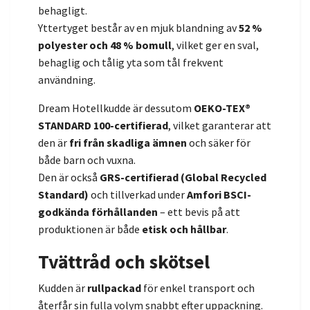
behagligt.
Yttertyget består av en mjuk blandning av
52 %
polyester och 48 % bomull
, vilket ger en sval,
behaglig och tålig yta som tål frekvent
användning.
Dream Hotellkudde är dessutom
OEKO-TEX®
STANDARD 100-certifierad
, vilket garanterar att
den är
fri från skadliga ämnen
och säker för
både barn och vuxna.
Den är också
GRS-certifierad (Global Recycled
Standard)
och tillverkad under
Amfori BSCI-
godkända förhållanden
– ett bevis på att
produktionen är både
etisk och hållbar
.
Tvättråd och skötsel
Kudden är
rullpackad
för enkel transport och
återfår sin fulla volym snabbt efter uppackning.