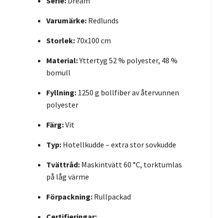
Serie:
Dream
Varumärke:
Redlunds
Storlek:
70x100 cm
Material:
Yttertyg 52 % polyester, 48 %
bomull
Fyllning:
1250 g bollfiber av återvunnen
polyester
Färg:
Vit
Typ:
Hotellkudde – extra stor sovkudde
Tvättråd:
Maskintvätt 60 °C, torktumlas
på låg värme
Förpackning:
Rullpackad
Certifieringar: