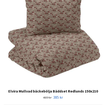
Elvira Mullvad bäckebölja Bäddset Redlunds 150x210
385 kr
469 kr