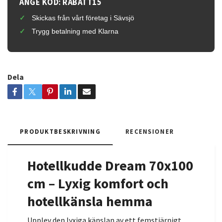
ANGE KOD: RABATT15
Skickas från vårt företag i Sävsjö
Trygg betalning med Klarna
Dela
PRODUKTBESKRIVNING
RECENSIONER
Hotellkudde Dream 70x100
cm – Lyxig komfort och
hotellkänsla hemma
Upplev den lyxiga känslan av ett femstjärnigt