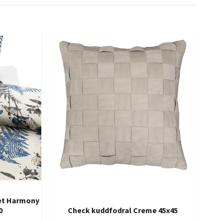
et Harmony
S
0
Check kuddfodral Creme 45x45