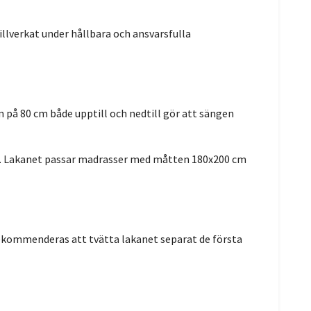
llverkat under hållbara och ansvarsfulla
n på 80 cm både upptill och nedtill gör att sängen
ten. Lakanet passar madrasser med måtten 180x200 cm
 rekommenderas att tvätta lakanet separat de första