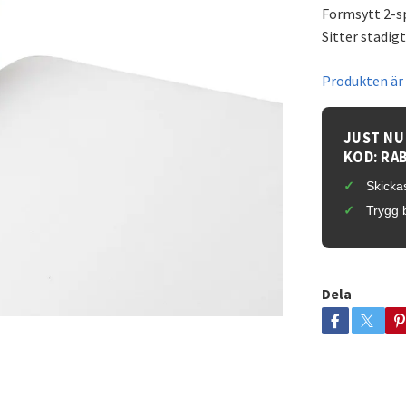
Formsytt 2-sp
Sitter stadig
Produkten är t
JUST NU
KOD: RA
Skickas
Trygg 
Dela