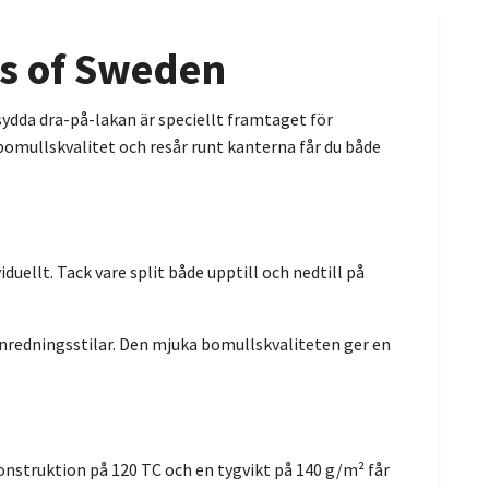
äs of Sweden
dda dra-på-lakan är speciellt framtaget för
 bomullskvalitet och resår runt kanterna får du både
uellt. Tack vare split både upptill och nedtill på
inredningsstilar. Den mjuka bomullskvaliteten ger en
onstruktion på 120 TC och en tygvikt på 140 g/m² får