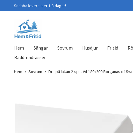
Snabba leveranser 1-3 dagar!
Hem
Sängar
Sovrum
Husdjur
Fritid
Rö
Bäddmadrasser
Hem
Sovrum
Dra på lakan 2-split Vit 180x200 Borganäs of S