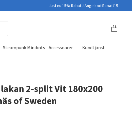
Just nu 15% Rabatt! Ange kod:Rabatt15
Steampunk Minibots - Accessoarer
Kundtjänst
 lakan 2-split Vit 180x200
näs of Sweden