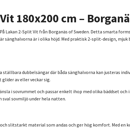
t Vit 180x200 cm – Borgan
å Lakan 2-Split Vit från Borganäs of Sweden. Detta smarta formsy
är sänghalvorna är i olika höjd. Med praktisk 2-split-design, mjuk
ställbara dubbelsängar där båda sänghalvorna kan justeras individ
glider av eller veckar sig.
 känsla i sovrummet och passar enkelt ihop med olika bäddset och 
h sval sovmiljö under hela natten.
t och slitstarkt material som andas och ger hög komfort. Med en k