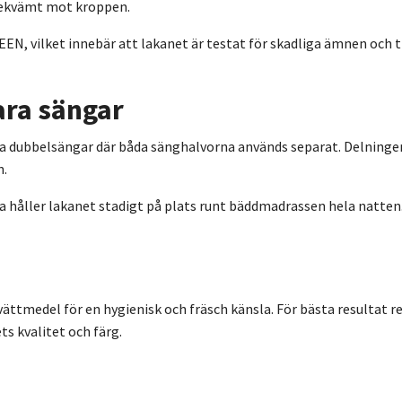
 bekvämt mot kroppen.
, vilket innebär att lakanet är testat för skadliga ämnen och ti
ara sängar
bara dubbelsängar där båda sänghalvorna används separat. Delninge
n.
rna håller lakanet stadigt på plats runt bäddmadrassen hela nat
vättmedel för en hygienisk och fräsch känsla. För bästa resultat
s kvalitet och färg.