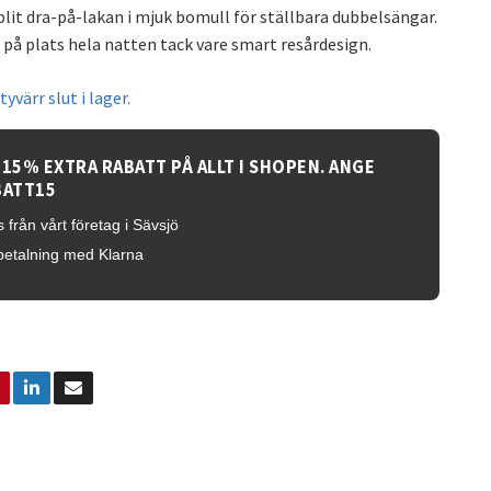
lit dra-på-lakan i mjuk bomull för ställbara dubbelsängar.
t på plats hela natten tack vare smart resårdesign.
yvärr slut i lager.
 15% EXTRA RABATT PÅ ALLT I SHOPEN. ANGE
BATT15
 från vårt företag i Sävsjö
betalning med Klarna