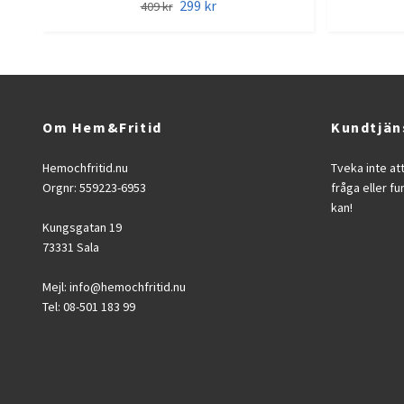
299 kr
409 kr
Om Hem&Fritid
Kundtjän
Hemochfritid.nu
Tveka inte at
Orgnr: 559223-6953
fråga eller fu
kan!
Kungsgatan 19
73331 Sala
Mejl:
info@hemochfritid.nu
Tel: 08-501 183 99