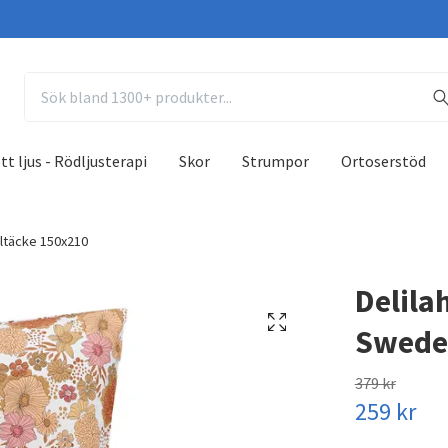
tt ljus - Rödljusterapi
Skor
Strumpor
Ortoserstöd
ltäcke 150x210
Delila
Swede
379 kr
259 kr