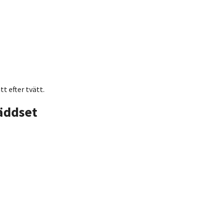
t efter tvätt.
äddset