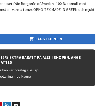
 bäddset från Borganäs of Sweden i 100 % bomull med
ster i varma toner. OEKO-TEX MADE IN GREEN och mjukt
LÄGG I KORGEN
 15% EXTRA RABATT PÅ ALLT I SHOPEN. ANGE
BATT15
 från vårt företag i Sävsjö
betalning med Klarna