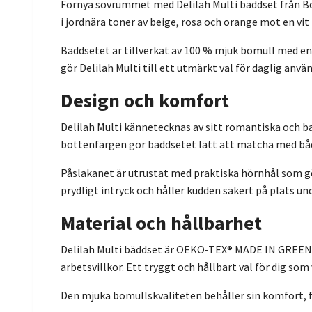
Förnya sovrummet med Delilah Multi bäddset från B
i jordnära toner av beige, rosa och orange mot en vi
Bäddsetet är tillverkat av 100 % mjuk bomull med en 
gör Delilah Multi till ett utmärkt val för daglig anv
Design och komfort
Delilah Multi kännetecknas av sitt romantiska och b
bottenfärgen gör bäddsetet lätt att matcha med båd
Påslakanet är utrustat med praktiska hörnhål som gö
prydligt intryck och håller kudden säkert på plats un
Material och hållbarhet
Delilah Multi bäddset är OEKO-TEX® MADE IN GREEN-ce
arbetsvillkor. Ett tryggt och hållbart val för dig som
Den mjuka bomullskvaliteten behåller sin komfort, f