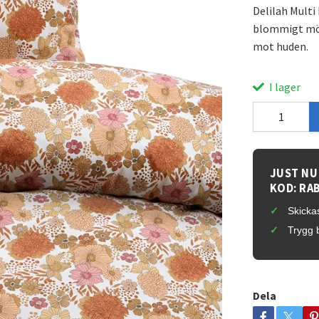
Delilah Multi
blommigt mön
mot huden.
I lager
JUST NU
KOD: RA
Skickas
Trygg 
Dela