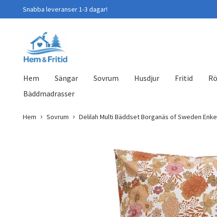
Snabba leveranser 1-3 dagar!
Hem
Sängar
Sovrum
Husdjur
Fritid
Rö
Bäddmadrasser
Hem
Sovrum
Delilah Multi Bäddset Borganäs of Sweden Enke