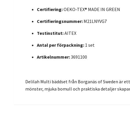
Certifiering:
OEKO-TEX® MADE IN GREEN
Certifieringsnummer:
M21LNYVG7
Testinstitut:
AITEX
Antal per förpackning:
1 set
Artikelnummer:
3691100
Delilah Multi bäddset från Borganäs of Sweden är et
mönster, mjuka bomull och praktiska detaljer skapar de