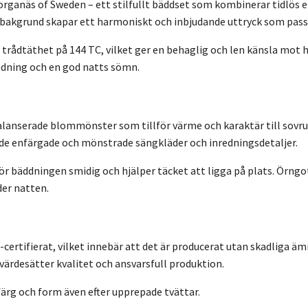
organäs of Sweden – ett stilfullt bäddset som kombinerar tidlö
t bakgrund skapar ett harmoniskt och inbjudande uttryck som passa
trådtäthet på 144 TC, vilket ger en behaglig och len känsla mot h
ändning och en god natts sömn.
alanserade blommönster som tillför värme och karaktär till sovr
e enfärgade och mönstrade sängkläder och inredningsdetaljer.
r bäddningen smidig och hjälper täcket att ligga på plats. Örngo
der natten.
rtifierat, vilket innebär att det är producerat utan skadliga äm
 värdesätter kvalitet och ansvarsfull produktion.
ärg och form även efter upprepade tvättar.