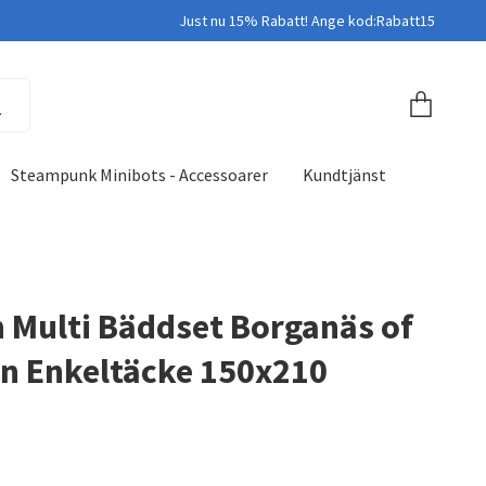
Just nu 15% Rabatt! Ange kod:Rabatt15
Steampunk Minibots - Accessoarer
Kundtjänst
h Multi Bäddset Borganäs of
n Enkeltäcke 150x210