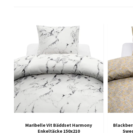
Maribelle Vit Bäddset Harmony
Blackber
Enkeltäcke 150x210
Swed