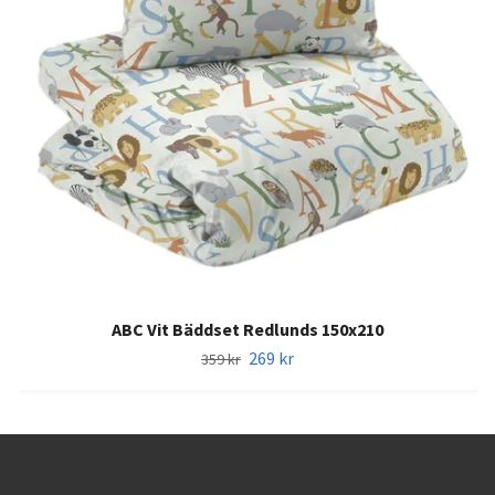
ABC Vit Bäddset Redlunds 150x210
269 kr
359 kr