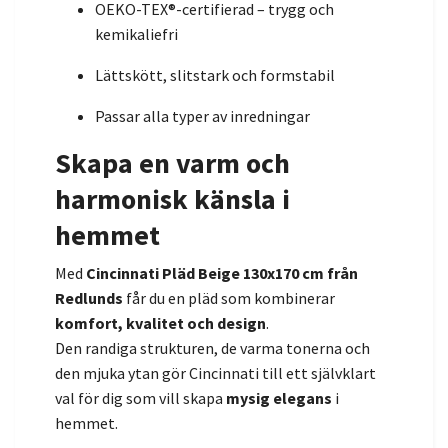
OEKO-TEX®-certifierad – trygg och
kemikaliefri
Lättskött, slitstark och formstabil
Passar alla typer av inredningar
Skapa en varm och
harmonisk känsla i
hemmet
Med
Cincinnati Pläd Beige 130x170 cm från
Redlunds
får du en pläd som kombinerar
komfort, kvalitet och design
.
Den randiga strukturen, de varma tonerna och
den mjuka ytan gör Cincinnati till ett självklart
val för dig som vill skapa
mysig elegans
i
hemmet.