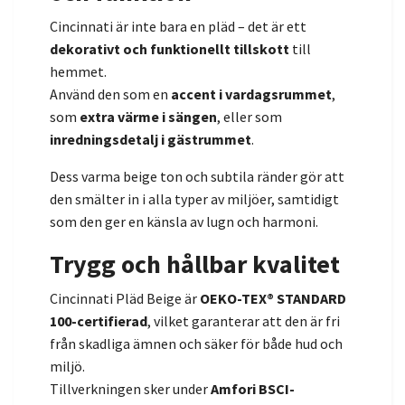
Cincinnati är inte bara en pläd – det är ett
dekorativt och funktionellt tillskott
till
hemmet.
Använd den som en
accent i vardagsrummet
,
som
extra värme i sängen
, eller som
inredningsdetalj i gästrummet
.
Dess varma beige ton och subtila ränder gör att
den smälter in i alla typer av miljöer, samtidigt
som den ger en känsla av lugn och harmoni.
Trygg och hållbar kvalitet
Cincinnati Pläd Beige är
OEKO-TEX® STANDARD
100-certifierad
, vilket garanterar att den är fri
från skadliga ämnen och säker för både hud och
miljö.
Tillverkningen sker under
Amfori BSCI-