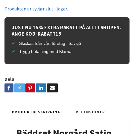
Produkten är tyvärr slut i lager.
JUST NU 15% EXTRA RABATT PÅ ALLT I SHOPEN.
ANGE KOD: RABATT15
Skickas från vårt företag i Sävsjö
Trygg betalning med Klarna
Dela
PRODUKTBESKRIVNING
RECENSIONER
Bäddset Norgård Satin