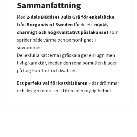
Sammanfattning
Med
2-dels Bäddset Julis Grå för enkeltäcke
från
Borganäs of Sweden
får du ett
mjukt,
charmigt och högkvalitativt påslakanset
som
sprider både värme och personlighet i
sovrummet.
De lekfulla katterna i gråskala ger en lugn men
livlig karaktär, medan den rena bomullen bjuder
på hög komfort och kvalitet.
Ett
perfekt val för kattälskaren
– där drömmar
och design möts i en stilren och mysig helhet.