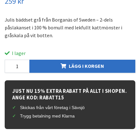
259 kr
Julis bäddset grå från Borganäs of Sweden – 2-dels
påslakanset i 100 % bomull med lekfullt kattmönster i
gråskala på vit botten.
I lager
LÄGG I KORGEN
JUST NU 15% EXTRA RABATT PÅ ALLT I SHOPEN.
ANGE KOD: RABATT15
Skickas från vårt företag i Sävsjö
Trygg betalning med Klarna