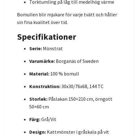
Torktumling på låg till medelhög värme
Bomullen blir mjukare för varje tvätt och håller
sin fina kvalitet över tid.
Specifikationer
Serie:
Mönstrat
Varumärke:
Borganäs of Sweden
Material:
100 % bomull
Konstruktion:
30x30/76x68, 144 TC
Storlek:
Påslakan 150×210 cm, örngott
50×60 cm
Färg:
Grå/Vit
Design:
Kattmönster i gråskala på vit