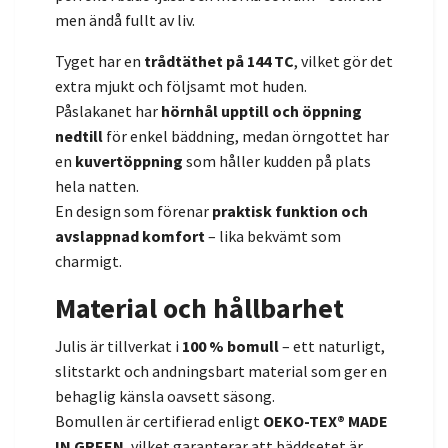
men ändå fullt av liv.
Tyget har en
trådtäthet på 144 TC
, vilket gör det
extra mjukt och följsamt mot huden.
Påslakanet har
hörnhål upptill och öppning
nedtill
för enkel bäddning, medan örngottet har
en
kuvertöppning
som håller kudden på plats
hela natten.
En design som förenar
praktisk funktion och
avslappnad komfort
– lika bekvämt som
charmigt.
Material och hållbarhet
Julis är tillverkat i
100 % bomull
– ett naturligt,
slitstarkt och andningsbart material som ger en
behaglig känsla oavsett säsong.
Bomullen är certifierad enligt
OEKO-TEX® MADE
IN GREEN
, vilket garanterar att bäddsetet är