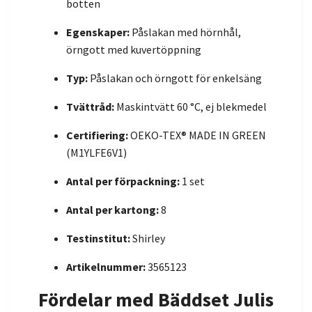
botten
Egenskaper:
Påslakan med hörnhål,
örngott med kuvertöppning
Typ:
Påslakan och örngott för enkelsäng
Tvättråd:
Maskintvätt 60 °C, ej blekmedel
Certifiering:
OEKO-TEX® MADE IN GREEN
(M1YLFE6V1)
Antal per förpackning:
1 set
Antal per kartong:
8
Testinstitut:
Shirley
Artikelnummer:
3565123
Fördelar med Bäddset Julis