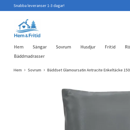
Snabba leveranser 1-3 dagar!
Hem
Sängar
Sovrum
Husdjur
Fritid
Rö
Bäddmadrasser
Hem
Sovrum
Bäddset Glamoursatin Antracite Enkeltäcke 15