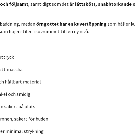
 och följsamt
, samtidigt som det är
lättskött, snabbtorkande o
l bäddning, medan
örngottet har en kuvertöppning
som håller ku
om höjer stilen i sovrummet till en ny nivå.
uttryck
t att matcha
ch hållbart material
kel och smidig
en säkert på plats
 ämnen, säkert för huden
ver minimal strykning