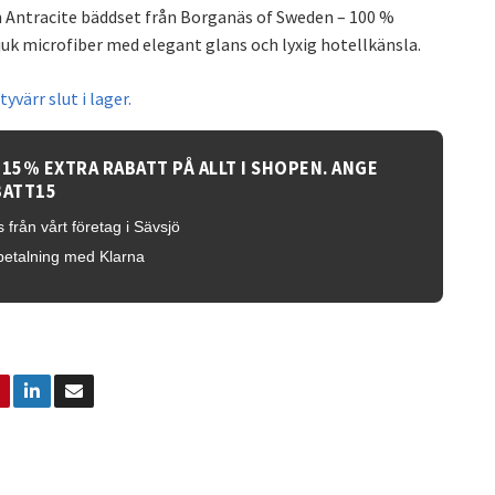
 Antracite bäddset från Borganäs of Sweden – 100 %
juk microfiber med elegant glans och lyxig hotellkänsla.
yvärr slut i lager.
 15% EXTRA RABATT PÅ ALLT I SHOPEN. ANGE
BATT15
 från vårt företag i Sävsjö
betalning med Klarna