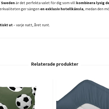
f Sweden
är det perfekta valet för dig som vill
kombinera lyxig d
berkvaliteten ger sängen
en exklusiv hotellkänsla
, medan den mö
iskt ut
– varje natt, året runt.