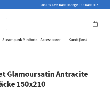
Just nu 15% Rabatt! Ange kod:Rabatt15
Steampunk Minibots - Accessoarer
Kundtjänst
t Glamoursatin Antracite
äcke 150x210