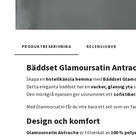
PRODUKTBESKRIVNING
RECENSIONER
Bäddset Glamoursatin Antraci
Skapa en
hotellkänsla hemma
med
Bäddset Glamo
Detta eleganta bäddset har en
vacker, glansig yta
s
Den mörkgrå nyansen ger sovrummet ett
sofistike
Med Glamoursatin får du inte bara ett set som ser fan
Design och komfort
Glamoursatin Antracite
är tillverkat av
100 % polye