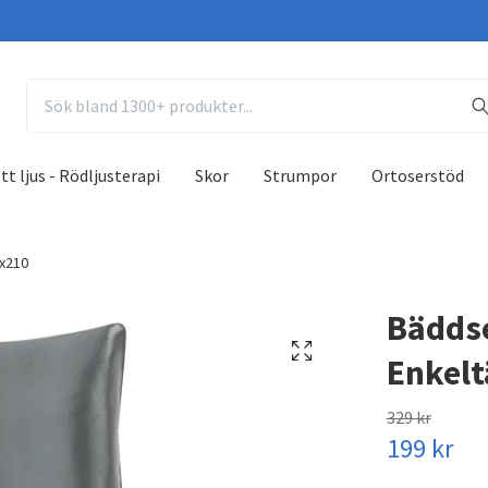
tt ljus - Rödljusterapi
Skor
Strumpor
Ortoserstöd
0x210
Bäddse
Enkelt
329 kr
199 kr