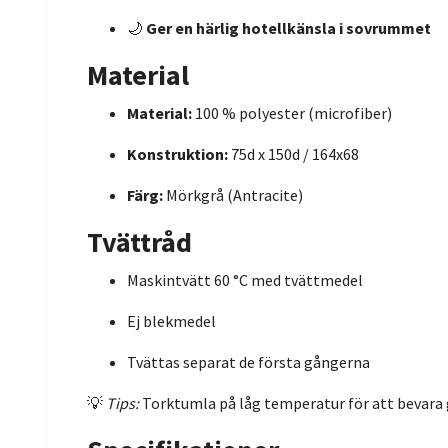
🌙
Ger en härlig hotellkänsla i sovrummet
Material
Material:
100 % polyester (microfiber)
Konstruktion:
75d x 150d / 164x68
Färg:
Mörkgrå (Antracite)
Tvättråd
Maskintvätt 60 °C med tvättmedel
Ej blekmedel
Tvättas separat de första gångerna
💡
Tips:
Torktumla på låg temperatur för att bevara 