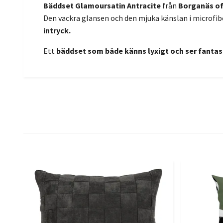
Bäddset Glamoursatin Antracite
från
Borganäs o
Den vackra glansen och den mjuka känslan i microfi
intryck.
Ett
bäddset som både känns lyxigt och ser fantast