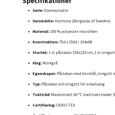
Specifikationer
Serie:
Glamoursatin
Varumärke:
Harmony (Borganäs of Sweden)
Material:
100 % polyester microfiber
Konstruktion:
75d x 150d / 164x68
Storlek:
1 st påslakan 150x210 cm, 1 st örngot
Färg:
Mörkgrå
Egenskaper:
Påslakan med hörnhål, örngott 
Typ:
Påslakan och örngott för enkelsäng
Tvättråd:
Maskintvätt 60 °C med tvättmedel. 
Certifiering:
OEKO-TEX