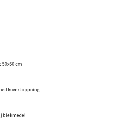
t 50x60 cm
med kuvertöppning
Ej blekmedel