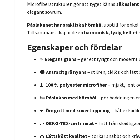
Microfiberstrukturen gör att tyget känns
silkeslent
elegant sovrum.
Påslakanet har praktiska hörnhål
upptill för enke
Tillsammans skapar de en
harmonisk, lyxig helhet
s
Egenskaper och fördelar
✨
Elegant glans
– ger ett lyxigt och modernt 
🌑
Antracitgrå nyans
– stilren, tidlös och lät
🧵
100 % polyester microfiber
– mjukt, lent o
🛏️
Påslakan med hörnhål
– gör bäddningen en
💫
Örngott med kuvertöppning
– håller kudd
🌿
OEKO-TEX-certifierat
– fritt från skadliga
🧺
Lättskött kvalitet
– torkar snabbt och krä