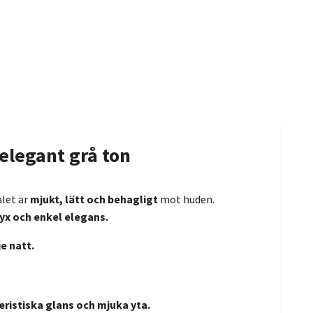
elegant grå ton
alet är
mjukt, lätt och behagligt
mot huden.
lyx och enkel elegans.
e natt.
eristiska glans och mjuka yta.