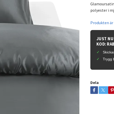
Glamoursatin
polyester i m
Produkten är t
JUST NU
KOD: RA
Skickas
Trygg 
Dela