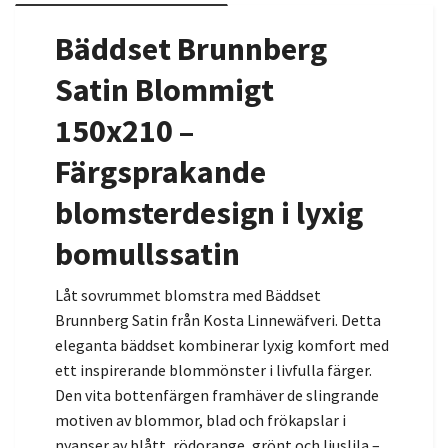
Bäddset Brunnberg
Satin Blommigt
150x210 –
Färgsprakande
blomsterdesign i lyxig
bomullssatin
Låt sovrummet blomstra med Bäddset
Brunnberg Satin från Kosta Linnewäfveri. Detta
eleganta bäddset kombinerar lyxig komfort med
ett inspirerande blommönster i livfulla färger.
Den vita bottenfärgen framhäver de slingrande
motiven av blommor, blad och frökapslar i
nyanser av blått, rödorange, grönt och ljuslila –