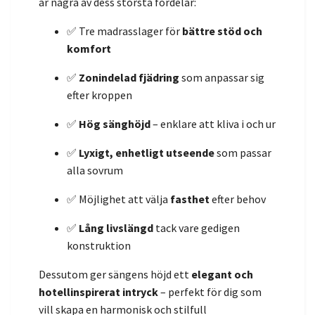
är några av dess största fördelar:
✅ Tre madrasslager för
bättre stöd och
komfort
✅
Zonindelad fjädring
som anpassar sig
efter kroppen
✅
Hög sänghöjd
– enklare att kliva i och ur
✅
Lyxigt, enhetligt utseende
som passar
alla sovrum
✅ Möjlighet att välja
fasthet
efter behov
✅
Lång livslängd
tack vare gedigen
konstruktion
Dessutom ger sängens höjd ett
elegant och
hotellinspirerat intryck
– perfekt för dig som
vill skapa en harmonisk och stilfull