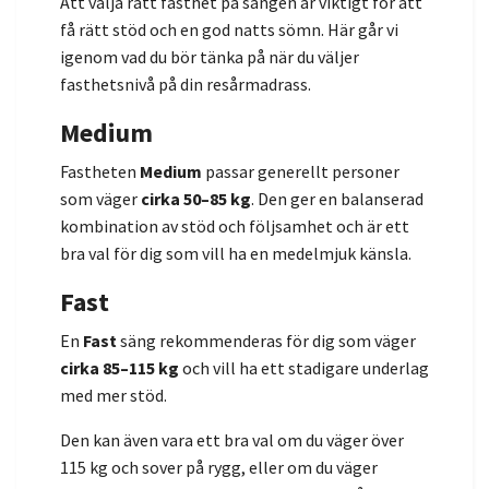
Att välja rätt fasthet på sängen är viktigt för att
få rätt stöd och en god natts sömn. Här går vi
igenom vad du bör tänka på när du väljer
fasthetsnivå på din resårmadrass.
Medium
Fastheten
Medium
passar generellt personer
som väger
cirka 50–85 kg
. Den ger en balanserad
kombination av stöd och följsamhet och är ett
bra val för dig som vill ha en medelmjuk känsla.
Fast
En
Fast
säng rekommenderas för dig som väger
cirka 85–115 kg
och vill ha ett stadigare underlag
med mer stöd.
Den kan även vara ett bra val om du väger över
115 kg och sover på rygg, eller om du väger