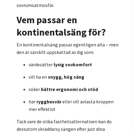
sovrumsatmosfär.
Vem passar en
kontinentalsäng för?
En kontinentalsäng passar egentligen alla – men
den är särskilt uppskattad av dig som:
värdesätter
lyxig sovkomfort
vill ha en
snygg, hög säng
söker
bättre ergonomi och stöd
har
ryggbesvär
eller vill avlasta kroppen
mer effektivt
Tack vare de olika fasthetsalternativen kan du
dessutom skräddarsy sängen efter just dina