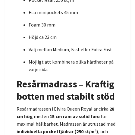
Pocketresår: 250 st/m²
Eco minipockets 45 mm
Foam 30 mm
Höjd ca 23 cm
Välj mellan Medium, Fast eller Extra Fast
Möjligt att kombinera olika hårdheter på
varje sida
Resårmadrass – Kraftig
botten med stabilt stöd
Resårmadrassen i Elvira Queen Royal är cirka
28
cm hög
med en
15 cm ram av solid furu
för
maximal hållbarhet. Madrassen är utrustad med
individuella pocketfjädrar (250 st/m²)
, och