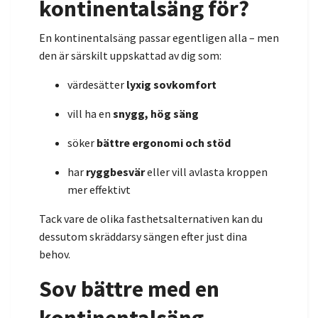
kontinentalsäng för?
En kontinentalsäng passar egentligen alla – men
den är särskilt uppskattad av dig som:
värdesätter
lyxig sovkomfort
vill ha en
snygg, hög säng
söker
bättre ergonomi och stöd
har
ryggbesvär
eller vill avlasta kroppen
mer effektivt
Tack vare de olika fasthetsalternativen kan du
dessutom skräddarsy sängen efter just dina
behov.
Sov bättre med en