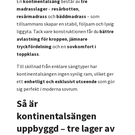
En
kontinentalsäng
består av
tre
madrasslager
–
resårbotten
,
resårmadrass
och
bäddmadrass
– som
tillsammans skapar en stabil, följsam och lyxig
liggyta. Tack vare konstruktionen får du
bättre
avlastning för kroppen
,
jämnare
tryckfördelning
och en
sovkomfort i
toppklass
.
Till skillnad från enklare sängtyper har
kontinentalsängen ingen synlig ram, vilket ger
ett
enhetligt och exklusivt utseende
som gör
sig perfekt i moderna sovrum.
Så är
kontinentalsängen
uppbyggd – tre lager av