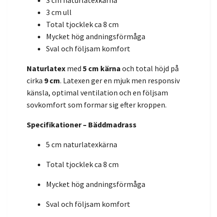
3 cm naturlatexkärna
3 cm ull
Total tjocklek ca 8 cm
Mycket hög andningsförmåga
Sval och följsam komfort
Naturlatex
med
5 cm kärna
och total höjd på
cirka
9 cm
. Latexen ger en mjuk men responsiv
känsla, optimal ventilation och en följsam
sovkomfort som formar sig efter kroppen.
Specifikationer – Bäddmadrass
5 cm naturlatexkärna
Total tjocklek ca 8 cm
Mycket hög andningsförmåga
Sval och följsam komfort