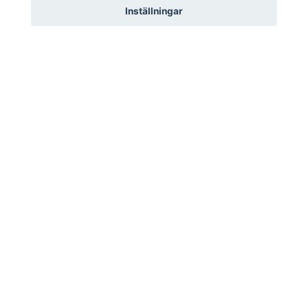
Inställningar
Om Hem&Fritid
Kundtjänst
Information
Sociala medier
© 2026 Hem&Fritid i Sävsjö AB