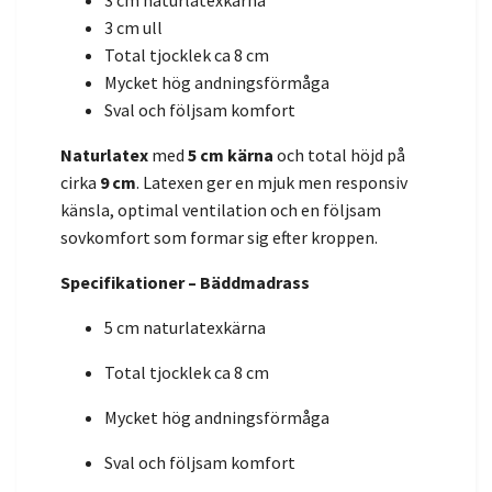
3 cm naturlatexkärna
3 cm ull
Total tjocklek ca 8 cm
Mycket hög andningsförmåga
Sval och följsam komfort
Naturlatex
med
5 cm kärna
och total höjd på
cirka
9 cm
. Latexen ger en mjuk men responsiv
känsla, optimal ventilation och en följsam
sovkomfort som formar sig efter kroppen.
Specifikationer – Bäddmadrass
5 cm naturlatexkärna
Total tjocklek ca 8 cm
Mycket hög andningsförmåga
Sval och följsam komfort