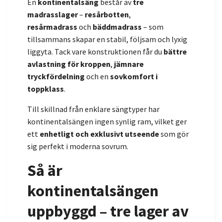
En
kontinentalsäng
består av
tre
madrasslager
–
resårbotten
,
resårmadrass
och
bäddmadrass
– som
tillsammans skapar en stabil, följsam och lyxig
liggyta. Tack vare konstruktionen får du
bättre
avlastning för kroppen
,
jämnare
tryckfördelning
och en
sovkomfort i
toppklass
.
Till skillnad från enklare sängtyper har
kontinentalsängen ingen synlig ram, vilket ger
ett
enhetligt och exklusivt utseende
som gör
sig perfekt i moderna sovrum.
Så är
kontinentalsängen
uppbyggd – tre lager av