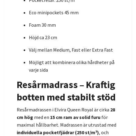
Pocketresår: 250 st/m²
Eco minipockets 45 mm
Foam 30 mm
Höjd ca 23 cm
Välj mellan Medium, Fast eller Extra Fast
Möjligt att kombinera olika hårdheter på
varje sida
Resårmadrass – Kraftig
botten med stabilt stöd
Resårmadrassen i Elvira Queen Royal är cirka
28
cm hög
med en
15 cm ram av solid furu
för
maximal hållbarhet. Madrassen är utrustad med
individuella pocketfjädrar (250 st/m²)
, och