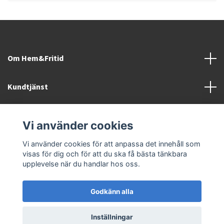
Om Hem&Fritid
Kundtjänst
Information
Vi använder cookies
Sociala medier
Vi använder cookies för att anpassa det innehåll som
visas för dig och för att du ska få bästa tänkbara
upplevelse när du handlar hos oss.
Godkänn alla
© 2026 Hem&Fritid i Sävsjö AB
Inställningar