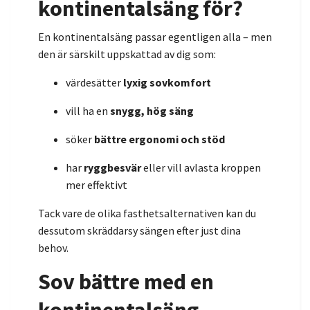
kontinentalsäng för?
En kontinentalsäng passar egentligen alla – men
den är särskilt uppskattad av dig som:
värdesätter
lyxig sovkomfort
vill ha en
snygg, hög säng
söker
bättre ergonomi och stöd
har
ryggbesvär
eller vill avlasta kroppen
mer effektivt
Tack vare de olika fasthetsalternativen kan du
dessutom skräddarsy sängen efter just dina
behov.
Sov bättre med en