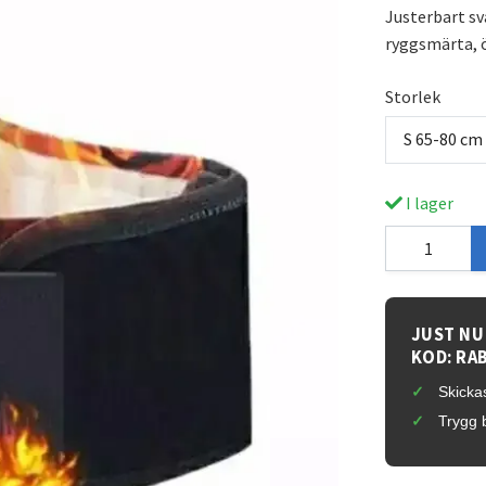
Justerbart s
ryggsmärta, ö
Storlek
S 65-80 cm
I lager
JUST NU
KOD: RA
Skickas
Trygg 