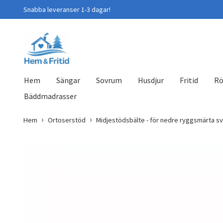
Snabba leveranser 1-3 dagar!
Hem
Sängar
Sovrum
Husdjur
Fritid
Rö
Bäddmadrasser
Hem
Ortoserstöd
Midjestödsbälte - för nedre ryggsmärta s