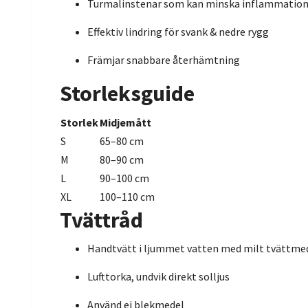
Turmalinstenar som kan minska inflammatio
Effektiv lindring för svank & nedre rygg
Främjar snabbare återhämtning
Storleksguide
Storlek
Midjemått
S
65–80 cm
M
80–90 cm
L
90–100 cm
XL
100–110 cm
Tvättråd
Handtvätt i ljummet vatten med milt tvättme
Lufttorka, undvik direkt solljus
Använd ej blekmedel