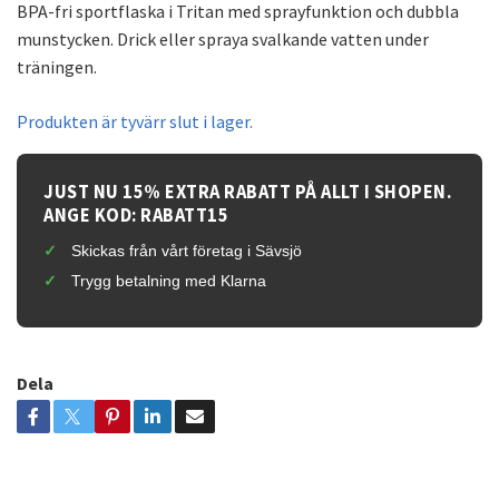
BPA-fri sportflaska i Tritan med sprayfunktion och dubbla
munstycken. Drick eller spraya svalkande vatten under
träningen.
Produkten är tyvärr slut i lager.
JUST NU 15% EXTRA RABATT PÅ ALLT I SHOPEN.
ANGE KOD: RABATT15
Skickas från vårt företag i Sävsjö
Trygg betalning med Klarna
Dela