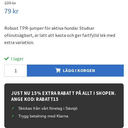
109 kr
79 kr
Robust TPR-jumper för aktiva hundar. Studsar
oförutsägbart, är lätt att kasta och ger fartfylld lek med
extra variation.
I lager
LÄGG I KORGEN
JUST NU 15% EXTRA RABATT PÅ ALLT I SHOPEN.
ANGE KOD: RABATT15
Skickas från vårt företag i Sävsjö
Trygg betalning med Klarna