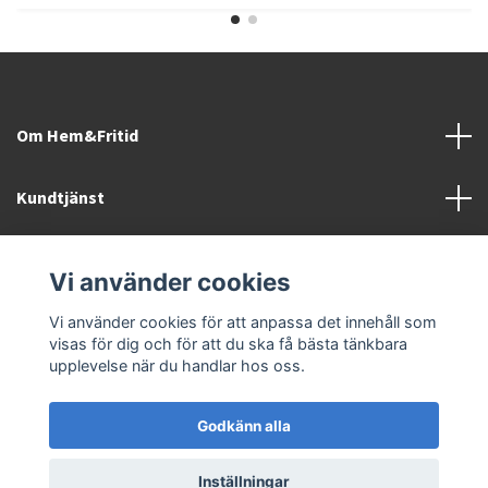
Om Hem&Fritid
Kundtjänst
Information
Vi använder cookies
Sociala medier
Vi använder cookies för att anpassa det innehåll som
visas för dig och för att du ska få bästa tänkbara
upplevelse när du handlar hos oss.
Godkänn alla
© 2026 Hem&Fritid i Sävsjö AB
Inställningar