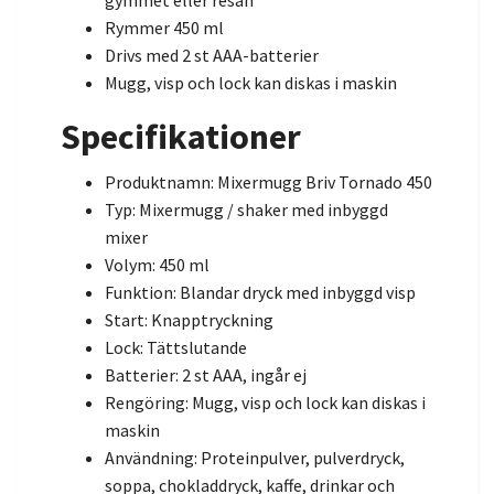
gymmet eller resan
Rymmer 450 ml
Drivs med 2 st AAA-batterier
Mugg, visp och lock kan diskas i maskin
Specifikationer
Produktnamn: Mixermugg Briv Tornado 450
Typ: Mixermugg / shaker med inbyggd
mixer
Volym: 450 ml
Funktion: Blandar dryck med inbyggd visp
Start: Knapptryckning
Lock: Tättslutande
Batterier: 2 st AAA, ingår ej
Rengöring: Mugg, visp och lock kan diskas i
maskin
Användning: Proteinpulver, pulverdryck,
soppa, chokladdryck, kaffe, drinkar och